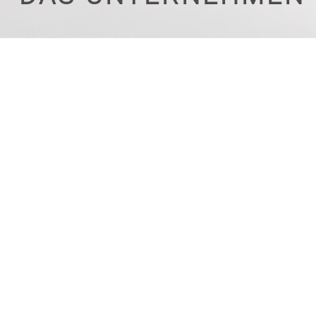
UNSER UNTERNEHMEN
HOORTER BRUNNENBAU IST
EIN FAMILIENBETRIEB, DER
2007 VON BJÖRN BRANDT MIT
SITZ IN MECKLENBURG
GEGRÜNDET WURDE.